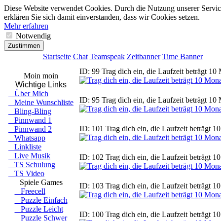
●
●
●
●
●
●
●
●
●
●
●
●
●
●
●
●
●
●
●
●
●
●
●
●
●
●
●
●
●
●
●
●
●
●
●
●
●
●
●
●
●
●
●
●
●
Diese Website verwendet Cookies. Durch die Nutzung unserer Servic
erklären Sie sich damit einverstanden, dass wir Cookies setzen.
Mehr erfahren
Notwendig
Zustimmen
Startseite
Chat
Teamspeak
Zeitbanner
Time Banner
ID: 99 Trag dich ein, die Laufzeit beträgt 10
Moin moin
Wichtige Links
Über Mich
ID: 95 Trag dich ein, die Laufzeit beträgt 10
Meine Wunschliste
Bling-Bling
Pinnwand 1
ID: 101 Trag dich ein, die Laufzeit beträgt 1
Pinnwand 2
Whatsapp
Linkliste
Live Musik
ID: 102 Trag dich ein, die Laufzeit beträgt 1
TS Schulung
TS Video
Spiele Games
ID: 103 Trag dich ein, die Laufzeit beträgt 1
Freecell
Puzzle Einfach
Puzzle Leicht
ID: 100 Trag dich ein, die Laufzeit beträgt 1
Puzzle Schwer