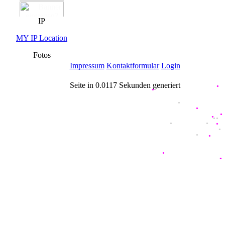
IP
MY IP Location
Fotos
Impressum
Kontaktformular
Login
Seite in 0.0117 Sekunden generiert
●
●
●
●
●
●
●
●
●
●
●
●
●
●
●
●
●
●
●
●
●
●
●
●
●
●
●
●
●
●
●