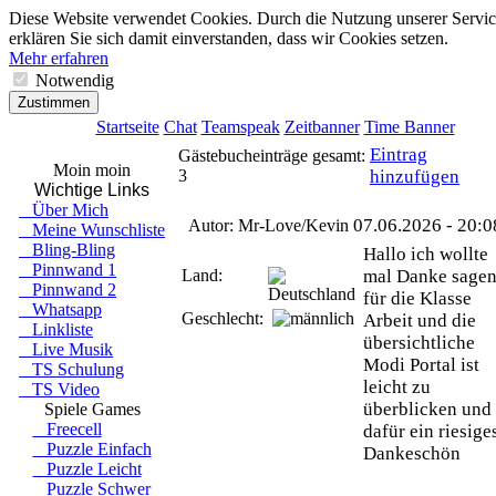
●
●
●
●
Diese Website verwendet Cookies. Durch die Nutzung unserer Servic
erklären Sie sich damit einverstanden, dass wir Cookies setzen.
Mehr erfahren
Notwendig
Zustimmen
Startseite
Chat
Teamspeak
Zeitbanner
Time Banner
Eintrag
Gästebucheinträge gesamt:
Moin moin
3
hinzufügen
Wichtige Links
Über Mich
07.06.2026 - 20:0
Autor: Mr-Love/Kevin
Meine Wunschliste
Bling-Bling
Hallo ich wollte
Pinnwand 1
Land:
mal Danke sage
Pinnwand 2
für die Klasse
Whatsapp
Geschlecht:
Arbeit und die
Linkliste
übersichtliche
Live Musik
Modi Portal ist
TS Schulung
leicht zu
TS Video
überblicken und
Spiele Games
Freecell
dafür ein riesige
Puzzle Einfach
Dankeschön
Puzzle Leicht
Puzzle Schwer