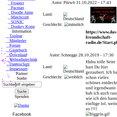
31.10.2022 - 17:43
Autor: Pilzwb
Frogger
Pacman
Doodle Jump
Land:
Matchcraft
SONIC
Geschlecht:
Donkey Kong
Information
https://www.das
Topliste
●
freundschaft-
Mitglieder
radio.de/Start.p
Forum
●
●
Gästebuch
●
●
●
●
Download
28.10.2019 - 17:30
●
Autor: Schnegge
●
●
●
●
●
Webradiotechnik
●
●
●
Huhu tolle Seite
●
●
●
●
●
●
●
Datenschutz
●
●
Land:
hast Du hier
●
●
Impressum
●
gezaubert. Ich h
●
Partner
●
●
Geschlecht:
schon vieles
Suche
●
●
schönes entdeck
●
●
●
●
●
und irgendwann
●
●
hab ich auch rau
Spenden
wie ich den bann
einfüge lol. weit
so !!!!
Facebook