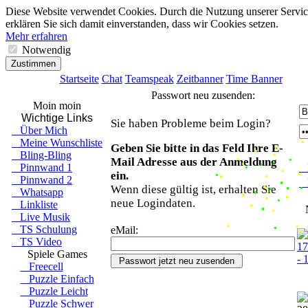
●
●
●
●
●
●
●
●
●
●
●
●
●
●
●
●
●
●
●
●
●
●
●
●
●
●
●
Diese Website verwendet Cookies. Durch die Nutzung unserer Servic
erklären Sie sich damit einverstanden, dass wir Cookies setzen.
Mehr erfahren
Notwendig
Zustimmen
Startseite
Chat
Teamspeak
Zeitbanner
Time Banner
Passwort neu zusenden:
Moin moin
Wichtige Links
Sie haben Probleme beim Login?
Über Mich
Meine Wunschliste
●
Geben Sie bitte in das Feld Ihre E-
●
●
Bling-Bling
●
●
Mail Adresse aus der Anmeldung
●
●
●
Pinnwand 1
P
●
●
ein.
●
●
Pinnwand 2
●
R
●
●
Wenn diese gültig ist, erhalten Sie
Whatsapp
●
●
●
●
●
●
●
neue Logindaten.
Linkliste
●
●
●
●
Live Musik
●
●
TS Schulung
eMail:
●
●
TS Video
●
Spiele Games
Freecell
He
Puzzle Einfach
Puzzle Leicht
Puzzle Schwer