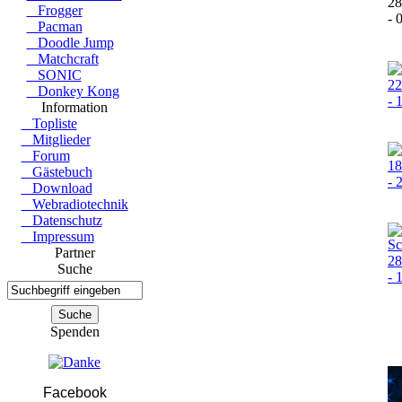
Frogger
Pacman
sup
Doodle Jump
Matchcraft
SONIC
Donkey Kong
Information
hal
Topliste
Mitglieder
Forum
Gästebuch
Download
kom
Webradiotechnik
Datenschutz
Impressum
Partner
Suche
Au
Spenden
Facebook